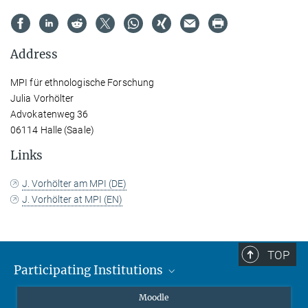
Address
MPI für ethnologische Forschung
Julia Vorhölter
Advokatenweg 36
06114 Halle (Saale)
Links
J. Vorhölter am MPI (DE)
J. Vorhölter at MPI (EN)
TOP
Participating Institutions
Friedrich-Alexander-Universität Erlangen-Nürnberg
Moodle