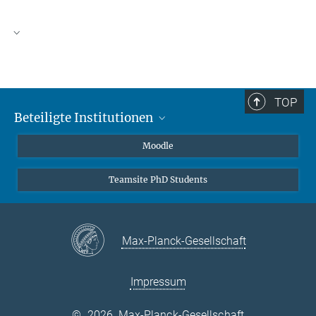
TOP
Beteiligte Institutionen
Friedrich-Alexander-Universität Erlangen-Nürnberg
Moodle
Universität Leipzig
Teamsite PhD Students
Martin-Luther-Universität Halle-Wittenberg
Max-Planck-Institut für ethnologische Forschung
Max-Planck-Gesellschaft
Impressum
©
2026, Max-Planck-Gesellschaft